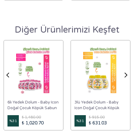
Diğer Ürünlerimizi Keşfet
6lı Yedek Dolum - Baby Icon
3lü Yedek Dolum - Baby
Doğal Çocuk Köpük Sabun
Icon Doğal Çocuk Köpük
350 ml Çilek Kokulu
Sabun 350 ml Muz Kokulu
₺ 1,480.00
₺ 915.00
%
31
%
31
₺ 1,020.70
₺ 631.03