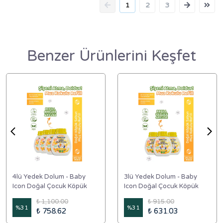
1
2
3
Benzer Ürünlerini Keşfet
4lü Yedek Dolum - Baby
3lü Yedek Dolum - Baby
Icon Doğal Çocuk Köpük
Icon Doğal Çocuk Köpük
Sabun 350 ml Muz Kokulu
Sabun 350 ml Muz Kokulu
₺ 1,100.00
₺ 915.00
%
31
%
31
₺ 758.62
₺ 631.03