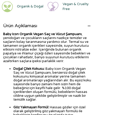
Vegan & Cruelty
Organik & Doğal
Free
Ürün Açıklaması
Baby Icon Organik Vegan Saç ve Vücut Şampuanı
,
yenidoğan ve çocukların saçlarını nazikçe temizler ve
saçların kolay taranmasına yardımcı olur. Termal su ve
tamamen organik içerikleri sayesinde, suyun kurutucu
etkisini nötralize eder. İçeriğinde bulunan organik
papatya ve ıhlamur çiçeği özleri sayesinde bebekleri ve
çocukları rahatlatır, banyo suyunun kurutucu etkilerini
azaltırken saçlara ipeksi parlaklık verir.
Doğal Çilek Kokusu:
Baby Icon Organik Vegan
Saç ve Vücut Şampuanı, benzersiz doğal çilek
kokusunu kimyasal aromalar yerine tamamen
doğal aromaterapi yağlarından alır. Bu eşsiz koku
sayesinde banyo zamanı hem sizin hem de
bebeğiniz için keyifli hale gelir. %100 doğal
içeriklerden oluşan formülü, bebeklerin hassas
cildine uygun şekilde geliştirilmiştir ve nazik bir
temizlik sağlar.
Göz Yakmayan Formül:
Hassas gözler için özel
olarak geliştirilmiş göz yakmayan formülü ile