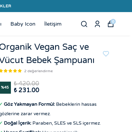
0
ı
Baby Icon
İletişim
Organik Vegan Saç ve
Vücut Bebek Şampuanı
2 değerlendirme
₺ 420.00
%
45
₺ 231.00
✔
Göz Yakmayan Formül:
Bebeklerin hassas
gözlerine zarar vermez.
✔
Doğal İçerik:
Paraben, SLES ve SLS içermez.