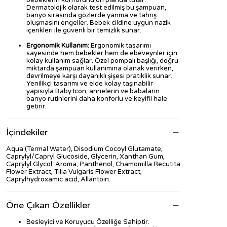
bebeklerin konforunu ön planda tutar.
Dermatolojik olarak test edilmiş bu şampuan,
banyo sırasında gözlerde yanma ve tahriş
oluşmasını engeller. Bebek cildine uygun nazik
içerikleri ile güvenli bir temizlik sunar.
Ergonomik Kullanım:
Ergonomik tasarımı
sayesinde hem bebekler hem de ebeveynler için
kolay kullanım sağlar. Özel pompalı başlığı, doğru
miktarda şampuan kullanımına olanak verirken,
devrilmeye karşı dayanıklı şişesi pratiklik sunar.
Yenilikçi tasarımı ve elde kolay taşınabilir
yapısıyla Baby Icon, annelerin ve babaların
banyo rutinlerini daha konforlu ve keyifli hale
getirir.
İçindekiler
Aqua (Termal Water), Disodium Cocoyl Glutamate,
Caprylyl/Capryl Glucoside, Glycerin, Xanthan Gum,
Caprylyl Glycol, Aroma, Panthenol, Chamomilla Recutita
Flower Extract, Tilia Vulgaris Flower Extract,
Caprylhydroxamic acid, Allantoin.
Öne Çıkan Özellikler
Besleyici ve Koruyucu Özelliğe Sahiptir.