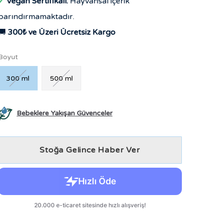
✔
Vegan Sertifikalı:
Hayvansal içerik
barındırmamaktadır.
🚚
300₺ ve Üzeri Ücretsiz Kargo
Boyut
300 ml
500 ml
Bebeklere Yakışan Güvenceler
Stoğa Gelince Haber Ver