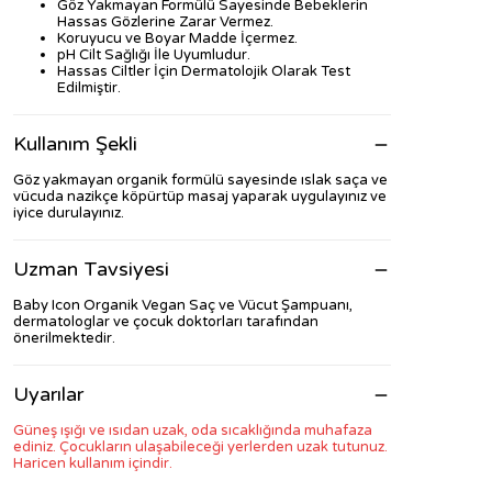
Göz Yakmayan Formülü Sayesinde Bebeklerin
Hassas Gözlerine Zarar Vermez.
Koruyucu ve Boyar Madde İçermez.
pH Cilt Sağlığı İle Uyumludur.
Hassas Ciltler İçin Dermatolojik Olarak Test
Edilmiştir.
Kullanım Şekli
Göz yakmayan organik formülü sayesinde ıslak saça ve
vücuda nazikçe köpürtüp masaj yaparak uygulayınız ve
iyice durulayınız.
Uzman Tavsiyesi
Baby Icon Organik Vegan Saç ve Vücut Şampuanı,
dermatologlar ve çocuk doktorları tarafından
önerilmektedir.
Uyarılar
Güneş ışığı ve ısıdan uzak, oda sıcaklığında muhafaza
ediniz. Çocukların ulaşabileceği yerlerden uzak tutunuz.
Haricen kullanım içindir.