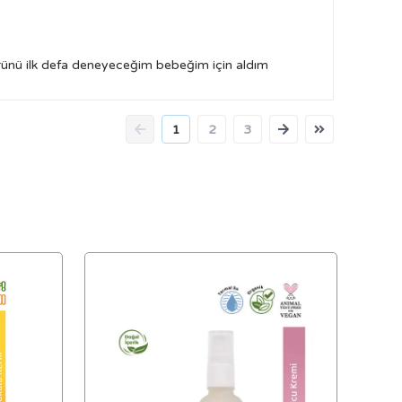
ürünü ilk defa deneyeceğim bebeğim için aldım
1
2
3