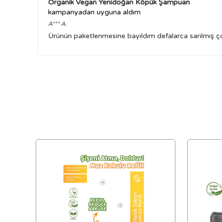
Organik Vegan Yenidoğan Köpük Şampuan
kampanyadan uyguna aldım
A***
A.
Ürünün paketlenmesine bayıldım defalarca sarılmış ço