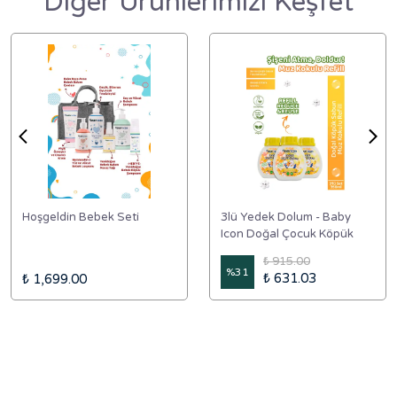
Diğer Ürünlerimizi Keşfet
Hoşgeldin Bebek Seti
3lü Yedek Dolum - Baby
Icon Doğal Çocuk Köpük
Sabun 350 ml Muz Kokulu
₺ 915.00
%
31
₺ 631.03
₺ 1,699.00