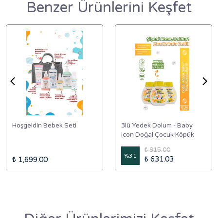
Benzer Ürünlerini Keşfet
Hoşgeldin Bebek Seti
3lü Yedek Dolum - Baby
Icon Doğal Çocuk Köpük
Sabun 350 ml Muz Kokulu
₺ 915.00
%
31
₺ 631.03
₺ 1,699.00