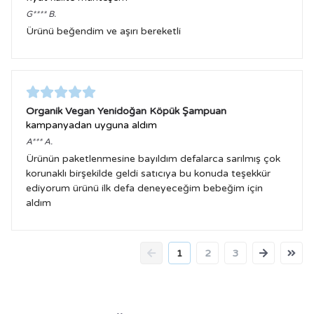
G****
B.
Ürünü beğendim ve aşırı bereketli
Organik Vegan Yenidoğan Köpük Şampuan
kampanyadan uyguna aldım
A***
A.
Ürünün paketlenmesine bayıldım defalarca sarılmış çok
korunaklı birşekilde geldi satıcıya bu konuda teşekkür
ediyorum ürünü ilk defa deneyeceğim bebeğim için
aldım
1
2
3