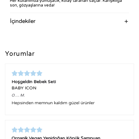
Her kullanımda yumuşacık, kolay taranan saçlar. Karışıklığa
son, gözyaşlarına veda!
İçindekiler
Yorumlar
Hoşgeldin Bebek Seti
BABY ICON
O….
M.
Hepsinden memnun kaldım güzel ürünler
Organik Vegan Yenidoğan Köpük Şampuan