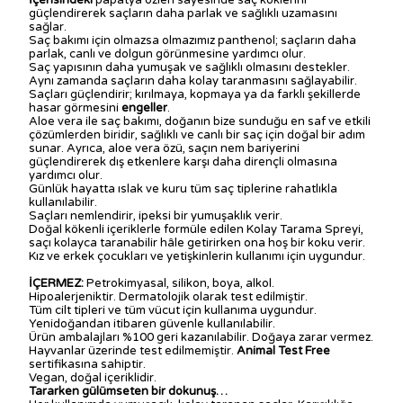
İçerisindeki
papatya özleri sayesinde saç köklerini
güçlendirerek saçların daha parlak ve sağlıklı uzamasını
sağlar.
Saç bakımı için olmazsa olmazımız panthenol; saçların daha
parlak, canlı ve dolgun görünmesine yardımcı olur.
Saç yapısının daha yumuşak ve sağlıklı olmasını destekler.
Aynı zamanda saçların daha kolay taranmasını sağlayabilir.
Saçları güçlendirir; kırılmaya, kopmaya ya da farklı şekillerde
hasar görmesini
engeller
.
Aloe vera ile saç bakımı, doğanın bize sunduğu en saf ve etkili
çözümlerden biridir, sağlıklı ve canlı bir saç için doğal bir adım
sunar. Ayrıca, aloe vera özü, saçın nem bariyerini
güçlendirerek dış etkenlere karşı daha dirençli olmasına
yardımcı olur.
Günlük hayatta ıslak ve kuru tüm saç tiplerine rahatlıkla
kullanılabilir.
Saçları nemlendirir, ipeksi bir yumuşaklık verir.
Doğal kökenli içeriklerle formüle edilen Kolay Tarama Spreyi,
saçı kolayca taranabilir hâle getirirken ona hoş bir koku verir.
Kız ve erkek çocukları ve yetişkinlerin kullanımı için uygundur.
İÇERMEZ:
Petrokimyasal, silikon, boya, alkol.
Hipoalerjeniktir. Dermatolojik olarak test edilmiştir.
Tüm cilt tipleri ve tüm vücut için kullanıma uygundur.
Yenidoğandan itibaren güvenle kullanılabilir.
Ürün ambalajları %100 geri kazanılabilir. Doğaya zarar vermez.
Hayvanlar üzerinde test edilmemiştir.
Animal Test Free
sertifikasına sahiptir.
Vegan, doğal içeriklidir.
Tararken gülümseten bir dokunuş…