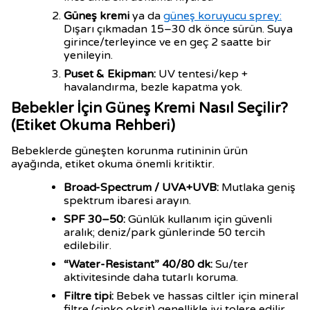
Güneş kremi
ya da
güneş koruyucu sprey:
Dışarı çıkmadan 15–30 dk önce sürün. Suya
girince/terleyince ve en geç 2 saatte bir
yenileyin.
Puset & Ekipman:
UV tentesi/kep +
havalandırma, bezle kapatma yok.
Bebekler İçin Güneş Kremi Nasıl Seçilir?
(Etiket Okuma Rehberi)
Bebeklerde güneşten korunma rutininin ürün
ayağında, etiket okuma önemli kritiktir.
Broad-Spectrum / UVA+UVB:
Mutlaka geniş
spektrum ibaresi arayın.
SPF 30–50:
Günlük kullanım için güvenli
aralık; deniz/park günlerinde 50 tercih
edilebilir.
“Water-Resistant” 40/80 dk:
Su/ter
aktivitesinde daha tutarlı koruma.
Filtre tipi:
Bebek ve hassas ciltler için mineral
filtre (çinko oksit) genellikle iyi tolere edilir.