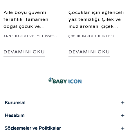
Roll On Nasıl
Organik Köpük
Seçilir?
Sabun
Aile boyu güvenli
Çocuklar için eğlenceli
ferahlık. Tamamen
yaz temizliği. Çilek ve
doğal çocuk ve
muz aromalı, çiçek
yetişkinlere özel en
şekilli organik köpük
ANNE BAKIMI VE İYI HISSETME
ÇOCUK BAKIM ÜRÜNLERI
güvenilir organik roll
sabun çeşitleri ile el
RUTINLERI
on seçimi ve temiz
yıkama alışkanlığını
DEVAMINI OKU
DEVAMINI OKU
içerik rehberi.
oyuna dönüştürün.
Kurumsal
Hesabım
Sözleşmeler ve Politikalar