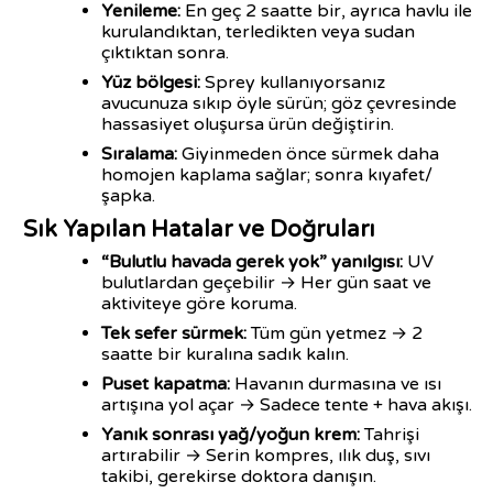
Yenileme:
En geç 2 saatte bir, ayrıca havlu ile
kurulandıktan, terledikten veya sudan
çıktıktan sonra.
Yüz bölgesi:
Sprey kullanıyorsanız
avucunuza sıkıp öyle sürün; göz çevresinde
hassasiyet oluşursa ürün değiştirin.
Sıralama:
Giyinmeden önce sürmek daha
homojen kaplama sağlar; sonra kıyafet/
şapka.
Sık Yapılan Hatalar ve Doğruları
“Bulutlu havada gerek yok” yanılgısı:
UV
bulutlardan geçebilir → Her gün saat ve
aktiviteye göre koruma.
Tek sefer sürmek:
Tüm gün yetmez → 2
saatte bir kuralına sadık kalın.
Puset kapatma:
Havanın durmasına ve ısı
artışına yol açar → Sadece tente + hava akışı.
Yanık sonrası yağ/yoğun krem:
Tahrişi
artırabilir → Serin kompres, ılık duş, sıvı
takibi, gerekirse doktora danışın.