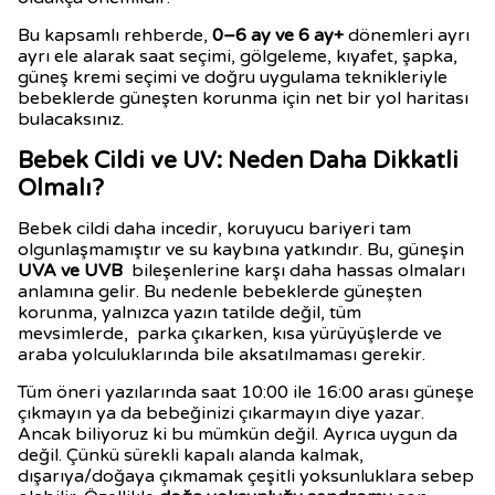
Bu kapsamlı rehberde,
0–6 ay ve 6 ay+
dönemleri ayrı
ayrı ele alarak saat seçimi, gölgeleme, kıyafet, şapka,
güneş kremi seçimi ve doğru uygulama teknikleriyle
bebeklerde güneşten korunma için net bir yol haritası
bulacaksınız.
Bebek Cildi ve UV: Neden Daha Dikkatli
Olmalı?
Bebek cildi daha incedir, koruyucu bariyeri tam
olgunlaşmamıştır ve su kaybına yatkındır. Bu, güneşin
UVA ve UVB
bileşenlerine karşı daha hassas olmaları
anlamına gelir. Bu nedenle bebeklerde güneşten
korunma, yalnızca yazın tatilde değil, tüm
mevsimlerde, parka çıkarken, kısa yürüyüşlerde ve
araba yolculuklarında bile aksatılmaması gerekir.
Tüm öneri yazılarında saat 10:00 ile 16:00 arası güneşe
çıkmayın ya da bebeğinizi çıkarmayın diye yazar.
Ancak biliyoruz ki bu mümkün değil. Ayrıca uygun da
değil. Çünkü sürekli kapalı alanda kalmak,
dışarıya/doğaya çıkmamak çeşitli yoksunluklara sebep