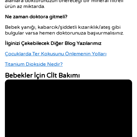
alanlara doktorunuzun önereceği bir mineral filtreli
ürün az miktarda.
Ne zaman doktora gitmeli?
Bebek yanığı, kabarcık/şiddetli kızarıklık/ateş gibi
bulgular varsa hemen doktorunuza başvurmalısınız.
İlginizi Çekebilecek Diğer Blog Yazılarımız
Çocuklarda Ter Kokusunu Önlemenin Yolları
Titanium Diokside Nedir?
Bebekler İçin Cİlt Bakımı