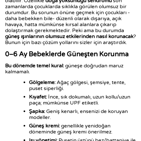
olabilir. Özellikle
doğa yoksunluğu sendromu
son
zamanlarda çocuklarda sıklıkla görülen olumsuz bir
durumdur. Bu sorunun önüne geçmek için çocukları -
daha bebekken bile- düzenli olarak dışarıya, açık
havaya, hatta mümkünse kırsal alanlara çıkarıp
dolaştırmak gerekmektedir. Peki ama bu durumda
güneş ışınlarının olumsuz etkilerinden nasıl korunacak
?
Bunun için bazı çözüm yollarını sizler için araştırdık.
0–6 Ay Bebeklerde Güneşten Korunma
Bu dönemde temel kural:
güneşe doğrudan maruz
kalmamalı.
Gölgeleme:
Ağaç gölgesi, şemsiye, tente,
puset siperliği.
Kıyafet:
İnce, sık dokumalı, uzun kollu/uzun
paça; mümkünse UPF etiketli.
Şapka:
Geniş kenarlı, ensenizi de koruyan
modeller.
Güneş kremi:
genellikle yenidoğan
döneminde güneş kremi önerilmez.
Isı yönetimi:
Pusetin üstünü bez/battaniye ile