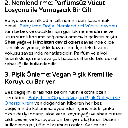
2. Nemlendirme: Parfümsüz Vücut
Losyonu ile Yumuşacık Bir Cilt
Banyo sonrası ilk adım cilt nemini geri kazanmak
olmalı.
Baby Icon Doğal Nemlendirici Vücut Losyonu
tüm bebek ve çocuklar için günlük nemlendirme ve
uzun süreli koruma sağlamak amacıyla geliştirilmiştir.
Shea yağı
ve
Hindistan cevizi
özleri sayesinde cilde
canlılık ve yumuşaklık kazandırır. İçindeki lavanta
kokusu sayesinde rahatlatıcıdır. Parfüm ve alkol
kesinlikle içerme seve çok hassas ciltlerde bile gönül
rahatlığı ile kullanılabilir.
3. Pişik Önleme: Vegan Pişik Kremi ile
Koruyucu Bariyer
Bez değişimi sırasında bakım rutini ekstra özen
gerektirir.
Baby Icon Organik Vegan Pişik Önleyici ve
Onarıcı Krem
yenidoğandan itibaren her bez
değişiminde kullanıma uygundur. İçerisindeki çinko
oksit deriyi onarır, aloe vera, zeytinyağı ve shea butter
cildi besler ve koruyucu bir bariyer oluşturur. Düzenli
kullanımda piştiğin oluşumunu önler. Ayrıca sarı