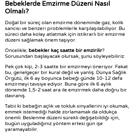
Bebeklerde Emzirme Düzeni Nasıl
Olmalı?
Doğal bir süreç olan emzirme döneminde gaz, kolik
sancısı ve benzeri problemlerle karşılaşılabiliyor. Bu
süreci daha kolay atlatmak için istikrarlı bir emzirme
düzeni sağlamak önem taşıyor.
Öncelikle;
bebekler kaç saatte bir emzirilir
?
Sorusundan başlayacak olursak, şunu söyleyebiliriz:
Pek çok kişi, 2-3 saatte bir emzirmeyi öneriyor. Fakat
bu, genelgeçer bir kural değil ve yanlış. Dünya Sağlık
Örgütü, ilk 6 ay boyunca bebeği günde 10-12 defa
emzirmeyi tavsiye ediyor. Buna göre ilk 6 aylık
dönemde 1,5-2 saat ara ile emzirmek daha doğru bir
davranış.
Tabii ki bebeğin açlık ve tokluk sinyallerini iyi okumak,
emmek istemediği halde zorlamamak da oldukça
önemli. Beslenme düzeni sürekli değişebildiği için,
bugün uyguladığınız yöntem ertesi gün işe
yaramayabilir.