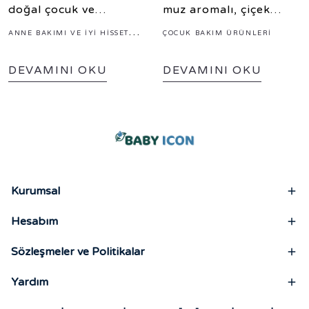
doğal çocuk ve
muz aromalı, çiçek
yetişkinlere özel en
şekilli organik köpük
ANNE BAKIMI VE İYI HISSETME
ÇOCUK BAKIM ÜRÜNLERI
güvenilir organik roll
sabun çeşitleri ile el
RUTINLERI
on seçimi ve temiz
yıkama alışkanlığını
DEVAMINI OKU
DEVAMINI OKU
içerik rehberi.
oyuna dönüştürün.
Kurumsal
Hesabım
Sözleşmeler ve Politikalar
Yardım