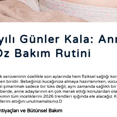
lı Günler Kala: An
Öz Bakım Rutini
ik serüveninin özellikle son aylarında hem fiziksel sağlığı 
den biridir. Bebeğinizi kucağınıza almaya hazırlanırken, v
 şımartmak sadece bir lüks değil, aynı zamanda sağlıklı bir 
ehberde, anne adaylarının en çok merak ettiği konulardan ol
akımın tüm inceliklerini 2026 trendleri ışığında ele alacağız.
erini attığını unutmamalısınız.D
tiyaçları ve Bütünsel Bakım