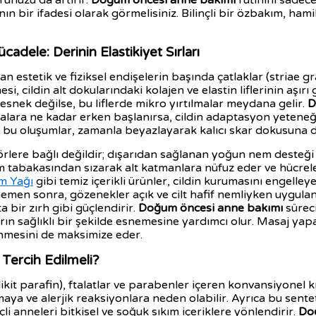
unuzu da artırır.
Doğum öncesi anne bakımı
rutinini sadece
 bir ifadesi olarak görmelisiniz. Bilinçli bir özbakım, hamil
cadele: Derinin Elastikiyet Sırları
 estetik ve fiziksel endişelerin başında çatlaklar (striae gr
i, cildin alt dokularındaki kolajen ve elastin liflerinin aşırı
snek değilse, bu liflerde mikro yırtılmalar meydana gelir.
D
lara ne kadar erken başlanırsa, cildin adaptasyon yeteneği
 bu oluşumlar, zamanla beyazlayarak kalıcı skar dokusuna d
lere bağlı değildir; dışarıdan sağlanan yoğun nem desteği b
 tabakasından sızarak alt katmanlara nüfuz eder ve hücreler
m Yağı
gibi temiz içerikli ürünler, cildin kurumasını engelleye
emen sonra, gözenekler açık ve cilt hafif nemliyken uygula
 bir zırh gibi güçlendirir.
Doğum öncesi anne bakımı
süreci
ların sağlıklı bir şekilde esnemesine yardımcı olur. Masaj 
enmesini de maksimize eder.
 Tercih Edilmeli?
likit parafin), ftalatlar ve parabenler içeren konvansiyonel
maya ve alerjik reaksiyonlara neden olabilir. Ayrıca bu sent
çli anneleri bitkisel ve soğuk sıkım içeriklere yönlendirir.
Do