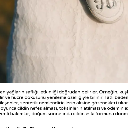
ilen yağların saflığı, etkinliği doğrudan belirler. Örneğin, k
ıdır ve hücre dokusunu yenileme özelliğiyle bilinir. Tatlı bade
el bileşenler, sentetik nemlendiricilerin aksine gözenekleri tı
oyunca cildin nefes alması, toksinlerin atılması ve ödemin azal
zenli bakımlar, doğum sonrasında cildin eski formuna dönme 