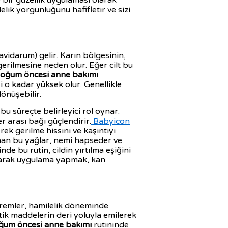
 bir güzellik uygulaması olarak
elik yorgunluğunu hafifletir ve sizi
avidarum) gelir. Karın bölgesinin,
 gerilmesine neden olur. Eğer cilt bu
oğum öncesi anne bakımı
 o kadar yüksek olur. Genellikle
önüşebilir.
u süreçte belirleyici rol oynar.
 arası bağı güçlendirir.
Babyicon
rek gerilme hissini ve kaşıntıyı
nan bu yağlar, nemi hapseder ve
nde bu rutin, cildin yırtılma eşiğini
yaparak uygulama yapmak, kan
 kremler, hamilelik döneminde
etik maddelerin deri yoluyla emilerek
ğum öncesi anne bakımı
rutininde