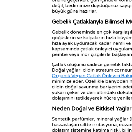
önüne geçerken, gün içindeki konfor
değil, bedeninize duyduğunuz saygının
büyük güne hazırlar.
Gebelik Çatlaklarıyla Bilimsel Mü
Gebelik döneminde en çok karşılaşılan
göğüslerin ve kalçaların hızla büyümes
hıza ayak uyduracak kadar nemli ve e
kapsamında çatlak önleyici uygulama
pembe veya mor çizgilerle başlayan
Çatlak oluşumu sadece genetik faktör
Doğal yağlar, cildin stratum corneum
Organik Vegan Çatlak Önleyici Bakı
minimize eder. Özellikle banyodan h
cildin doğal savunma bariyerini adeta
yukarı çeker ve deri altındaki doku
dolaşımını tetikleyerek hücre yenil
Neden Doğal ve Bitkisel Yağlar
Sentetik parfümler, mineral yağlar (
hassaslaşan ciltte irritasyona, egza
dolaşım sistemine katılma riski, bilin