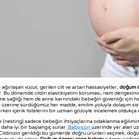
e ağırlaşan vücut, gerilen cilt ve artan hassasiyetler,
doğum ö
ir. Bu dönemde cildin elastikiyetini koruması, nem dengesin
ne sağlığı hem de anne karnındaki bebeğin güvenliği için ha
üzerine sürdüğümüz her madde, emilim yoluyla dolaşım sist
rken içerik listelerini bir uzman gözüyle incelemek oldukça d
de (nesting) sadece bebeğin ihtiyaçlarına odaklanma eğilimi
daha iyi bir başlangıç sunar.
Babyicon
üzerinde yer alan uz
Cildinizin gerildiği bu günlerde doğru ürünleri seçmek, doğum