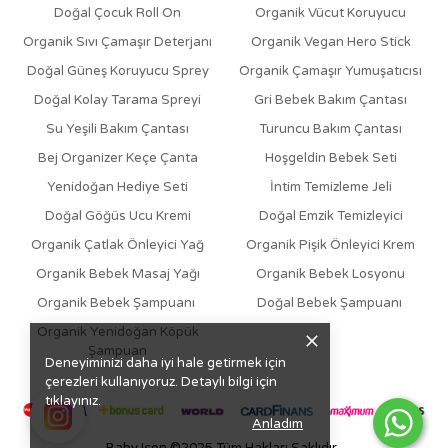
Doğal Çocuk Roll On
Organik Vücut Koruyucu
Organik Sıvı Çamaşır Deterjanı
Organik Vegan Hero Stick
Doğal Güneş Koruyucu Sprey
Organik Çamaşır Yumuşatıcısı
Doğal Kolay Tarama Spreyi
Gri Bebek Bakım Çantası
Su Yeşili Bakım Çantası
Turuncu Bakım Çantası
Bej Organizer Keçe Çanta
Hoşgeldin Bebek Seti
Yenidoğan Hediye Seti
İntim Temizleme Jeli
Doğal Göğüs Ucu Kremi
Doğal Emzik Temizleyici
Organik Çatlak Önleyici Yağ
Organik Pişik Önleyici Krem
Organik Bebek Masaj Yağı
Organik Bebek Losyonu
Organik Bebek Şampuanı
Doğal Bebek Şampuanı
Organik Yenidoğan Köpük
Şampuan
Deneyiminizi daha iyi hale getirmek için
çerezleri kullanıyoruz. Detaylı bilgi için
tıklayınız.
Anladım