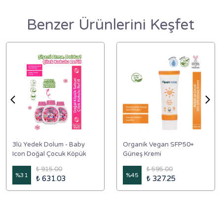
Benzer Ürünlerini Keşfet
3lü Yedek Dolum - Baby
Organik Vegan SFP50+
Icon Doğal Çocuk Köpük
Güneş Kremi
Sabun 350 ml Çilek Kokulu
₺ 915.00
₺ 595.00
%
31
%
45
₺ 631.03
₺ 327.25