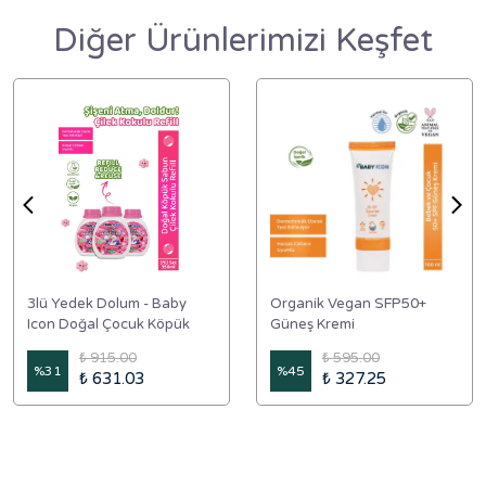
Diğer Ürünlerimizi Keşfet
3lü Yedek Dolum - Baby
Organik Vegan SFP50+
Icon Doğal Çocuk Köpük
Güneş Kremi
Sabun 350 ml Çilek Kokulu
₺ 915.00
₺ 595.00
%
31
%
45
₺ 631.03
₺ 327.25