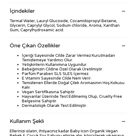
İçindekiler
Termal Water, Lauryl Glucoside, Cocamidopropyl Betaine,
Glycerin, Caprylyl Glycol, Sodium chloride, Aroma, Xanthan
Gum, Caprylhydroxamic acid.
Öne Çıkan Özellikler
İçeriği Sayesinde Cilde Zarar Vermez Kurutmadan
Temizlemeye Yardımcı Olur.
Yetişkinlerin Kullanımına Uygundur.
Bebeğimizin Cildine Özel Olarak Üretilmiştir.
Parfüm Paraben SLS SLES İçermez.
E Vitamini Sayesinde Cilde Nem Verir.
Temizlenen Ellerde Doğal Çilek Aromasının Hoş Kokusu
Kalır.
Vegan Sertifikasına Sahiptir.
Hayvanlar Üzerinde Test Edilmemiş Olup, Cruelty Free
Belgesine Sahiptir.
Dermatolojik Olarak Test Edilmiştir.
Kullanım Şekli
Ellerinizi ıslatın, ihtiyacınız kadar Baby Icon Organik Vegan
Bebek & Çocuk Sıvı Sabunu elinize alın, köpürterek yıkamaya