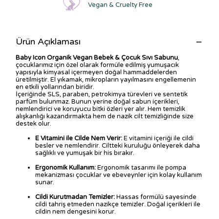
Vegan & Cruelty Free
Ürün Açıklaması
Baby Icon Organik Vegan Bebek & Çocuk Sıvı Sabunu
,
çocuklarımız için özel olarak formüle edilmiş yumuşacık
yapısıyla kimyasal içermeyen doğal hammaddelerden
üretilmiştir. El yıkamak, mikropların yayılmasını engellemenin
en etkili yollarından biridir.
İçeriğinde SLS, paraben, petrokimya türevleri ve sentetik
parfüm bulunmaz. Bunun yerine doğal sabun içerikleri,
nemlendirici ve koruyucu bitki özleri yer alır. Hem temizlik
alışkanlığı kazandırmakta hem de nazik cilt temizliğinde size
destek olur.
E Vitamini ile Cilde Nem Verir:
E vitamini içeriği ile cildi
besler ve nemlendirir. Ciltteki kuruluğu önleyerek daha
sağlıklı ve yumuşak bir his bırakır.
Ergonomik Kullanım:
Ergonomik tasarımı ile pompa
mekanizması çocuklar ve ebeveynler için kolay kullanım
sunar.
Cildi Kurutmadan Temizler:
Hassas formülü sayesinde
cildi tahriş etmeden nazikçe temizler. Doğal içerikleri ile
cildin nem dengesini korur.