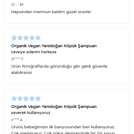
O….
M.
Hepsinden memnun kaldım güzel ürünler
Organik Vegan Yenidoğan Köpük Şampuan
tavsiye ederim herkeze
G****
Y.
Ürün fotoğraflarda göründüğü gibi geldi güvenle
alabilirsiniz.
Organik Vegan Yenidoğan Köpük Şampuan
severek kullanıyoruz
s****
a.
Ürünü bebeğimizin ilk banyosundan beri kullanıyoruz.
Çok memnunuz. Çok şükür dermatolojik hiç bir sorun