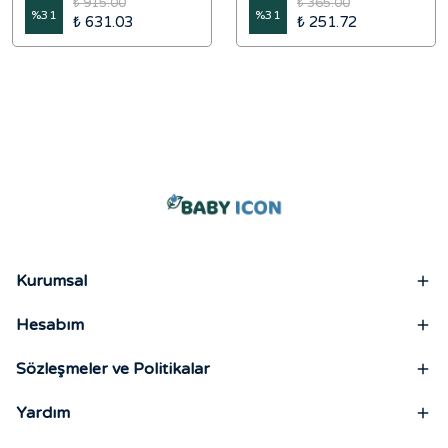
₺ 915.00
₺ 365.00
%
31
%
31
₺ 631.03
₺ 251.72
Kurumsal
Hesabım
Sözleşmeler ve Politikalar
Yardım