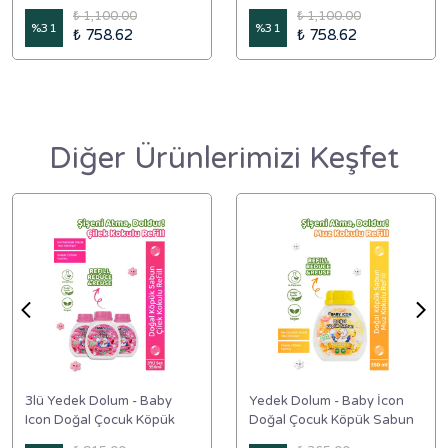
Sabun 350 ml Muz Kokulu
Sabun 350 ml Çilek Kokulu
₺ 1,100.00
₺ 1,100.00
%
31
%
31
₺ 758.62
₺ 758.62
Diğer Ürünlerimizi Keşfet
3lü Yedek Dolum - Baby
Yedek Dolum - Baby İcon
Icon Doğal Çocuk Köpük
Doğal Çocuk Köpük Sabun
Sabun 350 ml Çilek Kokulu
350 ml Muz Kokulu