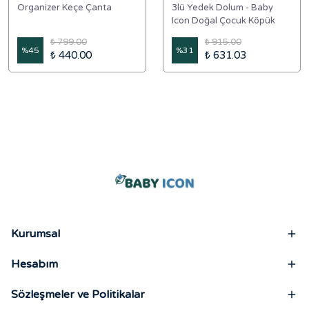
Organizer Keçe Çanta
3lü Yedek Dolum - Baby
Icon Doğal Çocuk Köpük
Sabun 350 ml Muz Kokulu
₺ 799.00
₺ 915.00
%
45
%
31
₺ 440.00
₺ 631.03
Kurumsal
Hesabım
Sözleşmeler ve Politikalar