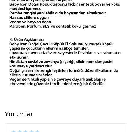
Kurutmayan yumuşak köpük yapısı
Baby Icon Doğal Köpük Sabunu hiçbir sentetik boyar ve koku
maddesi içermez.
Pembe rengini yenilebilir gıda boyasından almaktadır.
Hassas ciltlere uygun
Vegan ve hayvan dostu
Paraben, Parfüm, SLS ve sentetik koku içermez
📝
Ürün Açıklaması
Baby icon Doğal Çocuk Köpük El Sabunu, yumuşak köpük
yapısı ile çocukların ellerini nazikçe temizler.
Lavanta ve aynısefa özleri sayesinde ferahlatıcı ve rahatlatıcı
etki sunar.
Hindistan cevizi ve zeytinyağı içeriği, cildin nem dengesini
korumaya yardımcı olur.
Doğal gliserin ile zenginleştirilen formülü, düzenli kullanımda
ellerin kurumasını önler.
Vegan sertifikalı yapısı ve çevreye duyarlı ambalajı ile
ebeveynlerin güvenle tercih edebileceği bir üründür.
Yorumlar