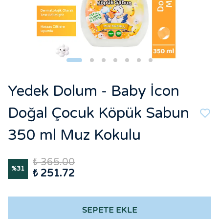
Yedek Dolum - Baby İcon
Doğal Çocuk Köpük Sabun
350 ml Muz Kokulu
₺ 365.00
%
31
₺ 251.72
SEPETE EKLE