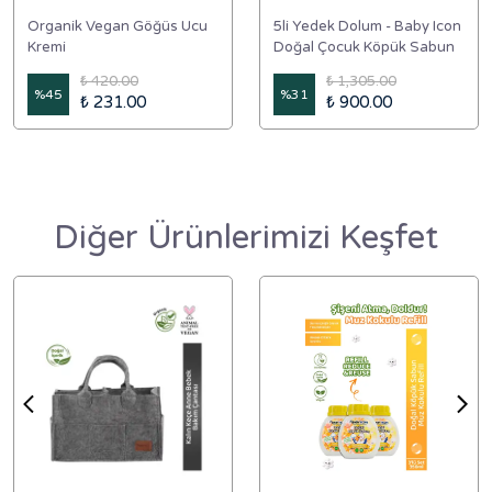
Organik Vegan Göğüs Ucu
5li Yedek Dolum - Baby Icon
Kremi
Doğal Çocuk Köpük Sabun
350 ml Çilek Kokulu
₺ 420.00
₺ 1,305.00
%
45
%
31
₺ 231.00
₺ 900.00
Diğer Ürünlerimizi Keşfet