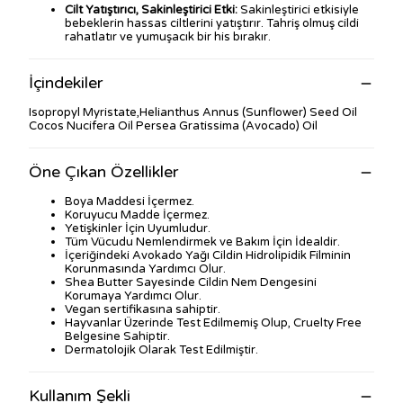
Cilt Yatıştırıcı, Sakinleştirici Etki:
Sakinleştirici etkisiyle
bebeklerin hassas ciltlerini yatıştırır. Tahriş olmuş cildi
rahatlatır ve yumuşacık bir his bırakır.
İçindekiler
Isopropyl Myristate,Helianthus Annus (Sunflower) Seed Oil
Cocos Nucifera Oil Persea Gratissima (Avocado) Oil
Öne Çıkan Özellikler
Boya Maddesi İçermez.
Koruyucu Madde İçermez.
Yetişkinler İçin Uyumludur.
Tüm Vücudu Nemlendirmek ve Bakım İçin İdealdir.
İçeriğindeki Avokado Yağı Cildin Hidrolipidik Filminin
Korunmasında Yardımcı Olur.
Shea Butter Sayesinde Cildin Nem Dengesini
Korumaya Yardımcı Olur.
Vegan sertifikasına sahiptir.
Hayvanlar Üzerinde Test Edilmemiş Olup, Cruelty Free
Belgesine Sahiptir.
Dermatolojik Olarak Test Edilmiştir.
Kullanım Şekli