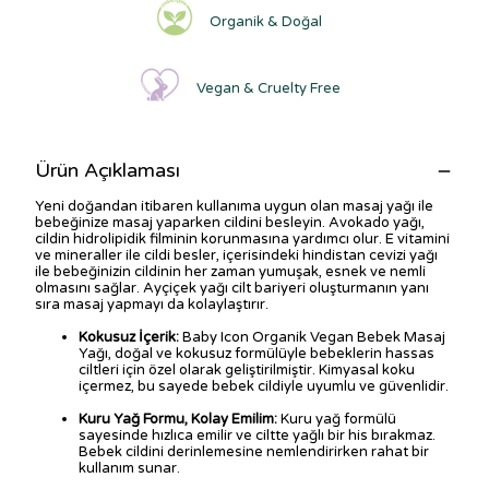
Organik & Doğal
Vegan & Cruelty Free
Ürün Açıklaması
Yeni doğandan itibaren kullanıma uygun olan masaj yağı ile
bebeğinize masaj yaparken cildini besleyin. Avokado yağı,
cildin hidrolipidik filminin korunmasına yardımcı olur. E vitamini
ve mineraller ile cildi besler, içerisindeki hindistan cevizi yağı
ile bebeğinizin cildinin her zaman yumuşak, esnek ve nemli
olmasını sağlar. Ayçiçek yağı cilt bariyeri oluşturmanın yanı
sıra masaj yapmayı da kolaylaştırır.
Kokusuz İçerik:
Baby Icon Organik Vegan Bebek Masaj
Yağı, doğal ve kokusuz formülüyle bebeklerin hassas
ciltleri için özel olarak geliştirilmiştir. Kimyasal koku
içermez, bu sayede bebek cildiyle uyumlu ve güvenlidir.
Kuru Yağ Formu, Kolay Emilim:
Kuru yağ formülü
sayesinde hızlıca emilir ve ciltte yağlı bir his bırakmaz.
Bebek cildini derinlemesine nemlendirirken rahat bir
kullanım sunar.