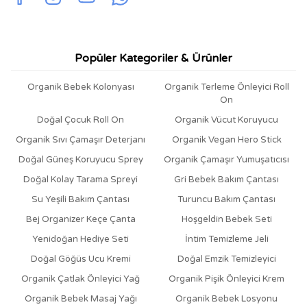
Popüler Kategoriler & Ürünler
Organik Bebek Kolonyası
Organik Terleme Önleyici Roll
On
Doğal Çocuk Roll On
Organik Vücut Koruyucu
Organik Sıvı Çamaşır Deterjanı
Organik Vegan Hero Stick
Doğal Güneş Koruyucu Sprey
Organik Çamaşır Yumuşatıcısı
Doğal Kolay Tarama Spreyi
Gri Bebek Bakım Çantası
Su Yeşili Bakım Çantası
Turuncu Bakım Çantası
Bej Organizer Keçe Çanta
Hoşgeldin Bebek Seti
Yenidoğan Hediye Seti
İntim Temizleme Jeli
Doğal Göğüs Ucu Kremi
Doğal Emzik Temizleyici
Organik Çatlak Önleyici Yağ
Organik Pişik Önleyici Krem
Organik Bebek Masaj Yağı
Organik Bebek Losyonu