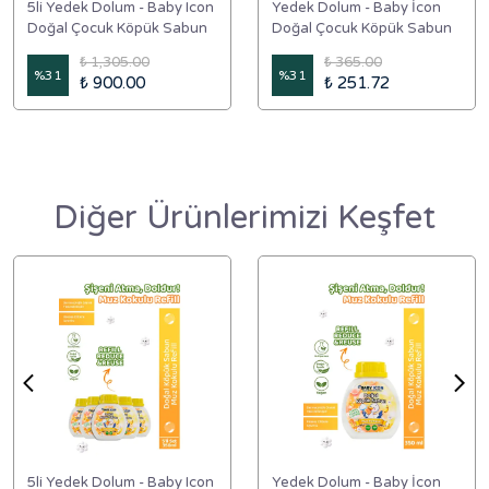
5li Yedek Dolum - Baby Icon
Yedek Dolum - Baby İcon
Doğal Çocuk Köpük Sabun
Doğal Çocuk Köpük Sabun
350 ml Muz Kokulu
350 ml Muz Kokulu
₺ 1,305.00
₺ 365.00
%
31
%
31
₺ 900.00
₺ 251.72
Diğer Ürünlerimizi Keşfet
5li Yedek Dolum - Baby Icon
Yedek Dolum - Baby İcon