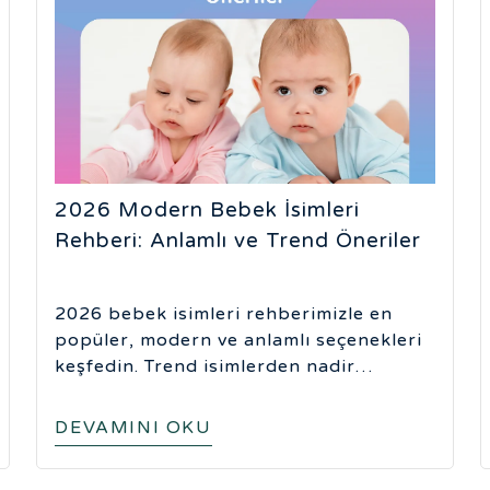
2026 Modern Bebek İsimleri
Rehberi: Anlamlı ve Trend Öneriler
2026 bebek isimleri rehberimizle en
popüler, modern ve anlamlı seçenekleri
keşfedin. Trend isimlerden nadir
bulunanlara kadar en değerli mirası
birlikte seçelim.
DEVAMINI OKU