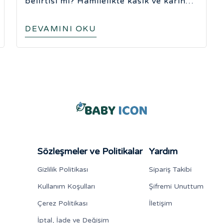
belirtisi mi? Hamilelikte kasık ve karın
ağrısı neden olur?
DEVAMINI OKU
Sözleşmeler ve Politikalar
Yardım
Gizlilik Politikası
Sipariş Takibi
Kullanım Koşulları
Şifremi Unuttum
Çerez Politikası
İletişim
İptal, İade ve Değişim