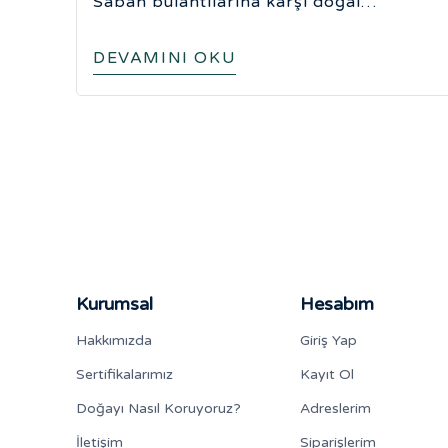
Sabah bulantılarına karşı doğal
rahatlatıcı yöntemler, beslenme ipuçları
ve anne adaylarının bilmesi gereken tüm
DEVAMINI OKU
bilgiler bu yazıda! Gebelik sürecini daha
konforlu geçirmek mümkün.
Kurumsal
Hesabım
Hakkımızda
Giriş Yap
Sertifikalarımız
Kayıt Ol
Doğayı Nasıl Koruyoruz?
Adreslerim
İletişim
Siparişlerim