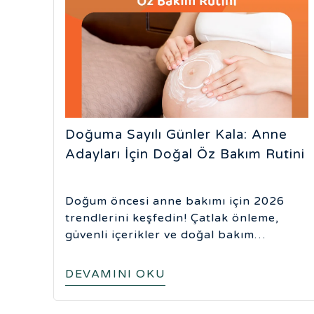
Doğuma Sayılı Günler Kala: Anne
Adayları İçin Doğal Öz Bakım Rutini
Doğum öncesi anne bakımı için 2026
trendlerini keşfedin! Çatlak önleme,
güvenli içerikler ve doğal bakım
ipuçlarıyla hamilelik sürecinizi sağlıklı ve
huzurlu geçirin.
DEVAMINI OKU