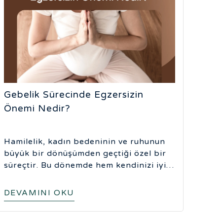
Gebelik Sürecinde Egzersizin
Önemi Nedir?
Hamilelik, kadın bedeninin ve ruhunun
büyük bir dönüşümden geçtiği özel bir
süreçtir. Bu dönemde hem kendinizi iyi
hissetmek hem de bebeğinizin sağlığını
desteklemek için düzenli, güvenli ve
DEVAMINI OKU
bilinçli hareket etmek büyük önem taşır.
Doğru egzersizler sadece fiziksel